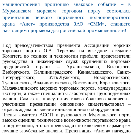
машиностроения произошло знаковое событие – в
Мурманском морском торговом порту состоялась
презентация первого портального полноповоротного
крана «Аист» производства ЗАО «СММ», ставшего
настоящим прорывом для российской промышленности!
Под председательством президента Ассоциации морских
торговых портов О.А. Терехова на выездное заседание
Комитета по технике и технологии прибыли представители
руководства и инженерных служб крупнейших портовых
предприятий страны – Архангельского, Высоцкого,
Выборгского, Калининградского, Кандалакшского, Санкт-
Петербургского, Усть-Лужского, Новороссийского,
Туапсинского, Владивостокского, Восточного, Корсаковского,
Махачкалинского морских торговых портов, международные
эксперты, а также специалисты лабораторий грузоподъемных
машин. Сам факт присутствия такого большого количества
участников презентации однозначно свидетельствовал –
отрасль ждала появления инновационного оборудования!
Члены комитета АСОП и руководство Мурманского порта
высоко оценили технические возможности портального крана
и подтвердили, что он превосходит по ключевым параметрам
лучшие зарубежные аналоги. Презентация «Аиста» наглядно