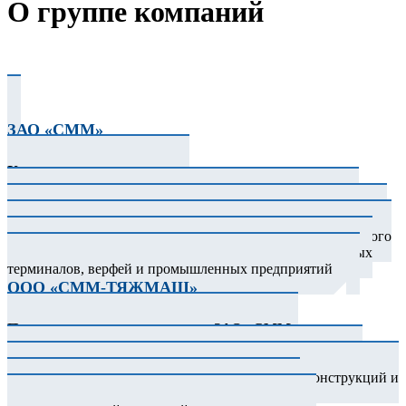
О группе компаний
ЗАО «СММ»
Управляющее предприятие
ЗАО «СММ» - отечественный лидер в области тяжелого
машиностроения, специализирующийся на проектировании,
изготовлении, монтаже и сервисном обслуживании тяжелого
грузоподъемного оборудования для портов, транспортных
терминалов, верфей и промышленных предприятий
ООО «СММ-ТЯЖМАШ»
Предприятие под управлением ЗАО «СММ»
ООО «CММ-ТЯЖМАШ» - производственный комплекс,
специализирующийся на изготовлении металлоконструкций и
оборудования для транспортной, горнорудной,