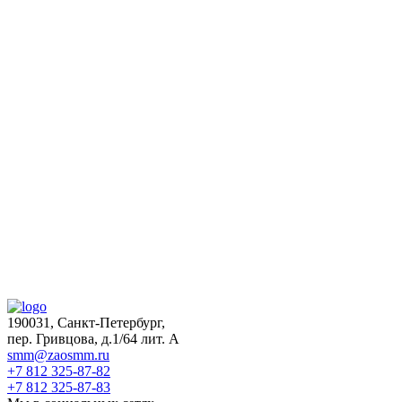
и буклеты
сменных
Краны
запасных частей
Вакансии
для гидротехнических
сооружений
Сертификаты
Судовые краны
Горячая линия
безопасности
Грузоподъемные
устройства для
плавучих кранов
Мостовые краны
Машины
непрерывного
транспорта
Краны для атомной
энергетики
190031, Санкт-Петербург,
пер. Гривцова, д.1/64 лит. А
smm@zaosmm.ru
+7 812 325-87-82
+7 812 325-87-83