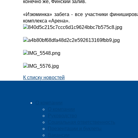
конечно же, Финский залив.
«Изюминка» забега - все участники финиширова
комплекса «Арена».
К списку новостей
О компании
О компании
Руководство
Социальная ответственность
Презентации и буклеты
Вакансии