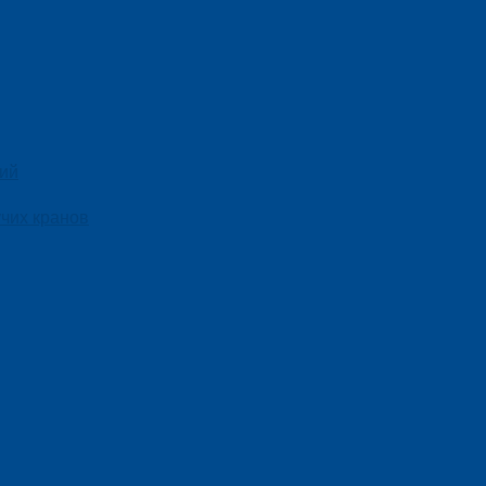
ний
чих кранов