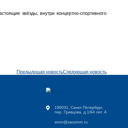
астоящие звёзды, внутри концертно-спортивного
Предыдущая новость
Следующая новость
190031, Санкт-Петербург,
пер. Гривцова, д.1/64 лит. А
smm@zaosmm.ru